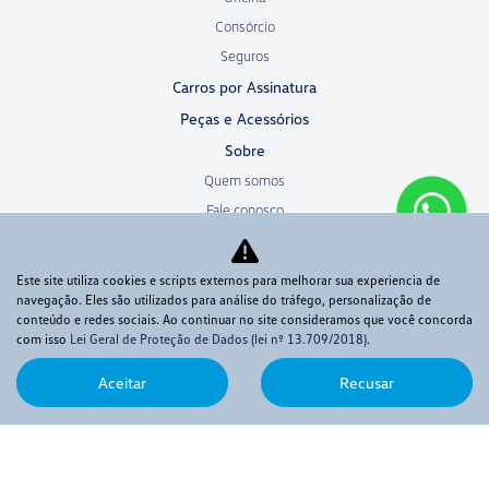
Consórcio
Seguros
Carros por Assinatura
Peças e Acessórios
Sobre
Quem somos
Fale conosco
Trabalhe conosco
Política de privacidade
Este site utiliza cookies e scripts externos para melhorar sua experiencia de
Sistema de Informações de Crédito (SCR)
navegação. Eles são utilizados para análise do tráfego, personalização de
conteúdo e redes sociais. Ao continuar no site consideramos que você concorda
Código de Conduta Assobrav
com isso
Lei Geral de Proteção de Dados (lei nº 13.709/2018)
.
Aceitar
Recusar
No trânsito, enxergar o outro salva vidas.
Desenvolvido pela DEALERSPACE ® Direitos Reservados.