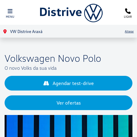
MENU
LIGAR
VW Distrive Araxá
Alterar
Volkswagen
Novo Polo
O novo Volks da sua vida
Agendar test-drive
Ver ofertas