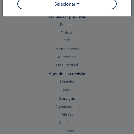
Selecionar
Seminovos
Vendas corporativas
Frotistas
Taxistas
PCD
Microempresa
Autoescola
Produtor rural
Agende sua revisão
Uberaba
Araxá
Serviços
Agendamento
Oficina
Consórcio
Seguros