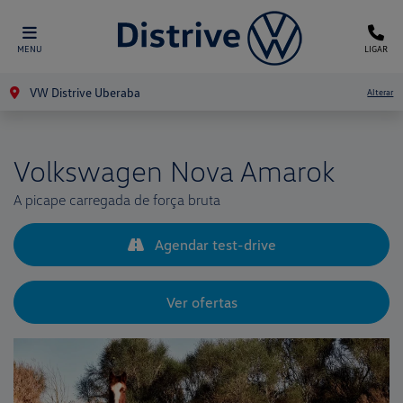
MENU
LIGAR
VW Distrive Uberaba
Alterar
Volkswagen
Nova Amarok
A picape carregada de força bruta
Agendar test-drive
Ver ofertas