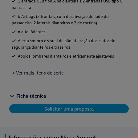
1 entrada USB tipo A na dianteira e 2 entradas USB tipo C
na traseira
6 Airbags (2 frontais, com desativação do lado do
passageiro, 2 laterais dianteiros e 2 de cortina)
6 alto-falantes
Alerta sonoro e visual de não utilização dos cintos de
segurança dianteiros e traseiros
Apoios lombares dianteiros eletricamente ajustáveis
+ Ver mais itens de série
Ficha técnica
Solicitar uma proposta
Informações sobre Nova Amarok