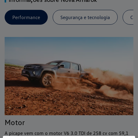
Performance
Segurança e tecnologia
Cap
Motor
A picape vem com o motor V6 3.0 TDI de 258 cv com 59,1