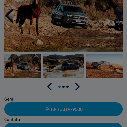
Anterior
Próx
Anterior
Próximo
Geral
(34) 3319-9000
Contato