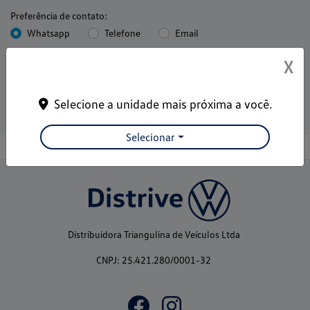
Preferência de contato:
Whatsapp
Telefone
Email
Li e aceito a
Política de Privacidade
e concordo em receber
X
comunicações da concessionária.
Entrar em contato
Selecione a unidade mais próxima a você.
Selecionar
Distribuidora Triangulina de Veículos Ltda
CNPJ: 25.421.280/0001-32