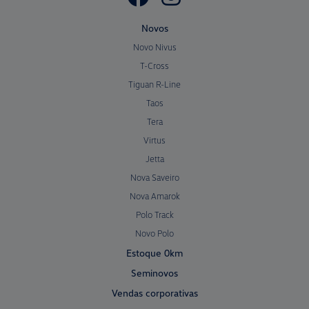
Novos
Novo Nivus
T-Cross
Tiguan R-Line
Taos
Tera
Virtus
Jetta
Nova Saveiro
Nova Amarok
Polo Track
Novo Polo
Estoque 0km
Seminovos
Vendas corporativas