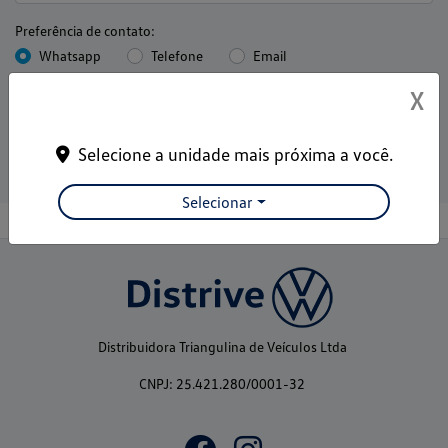
Preferência de contato:
Whatsapp
Telefone
Email
X
Li e aceito a
Política de Privacidade
e concordo em receber
comunicações da concessionária.
Selecione a unidade mais próxima a você.
Entrar em contato
Selecionar
Distribuidora Triangulina de Veículos Ltda
CNPJ: 25.421.280/0001-32