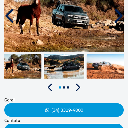
Anterior
Próx
Anterior
Próximo
Geral
(34) 3319-9000
Contato