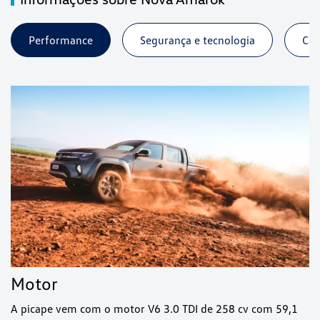
Performance
Segurança e tecnologia
Cap
Motor
A picape vem com o motor V6 3.0 TDI de 258 cv com 59,1