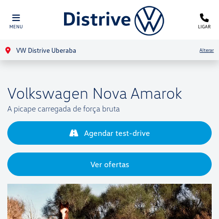
MENU
LIGAR
VW Distrive Uberaba
Alterar
Volkswagen
Nova Amarok
A picape carregada de força bruta
Agendar test-drive
Ver ofertas