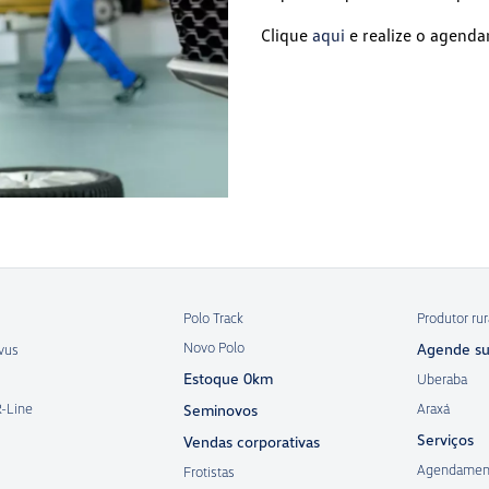
Clique
aqui
e realize o agenda
Polo Track
Produtor rur
Novo Polo
Agende su
vus
Estoque 0km
Uberaba
R-Line
Araxá
Seminovos
Serviços
Vendas corporativas
Agendamen
Frotistas