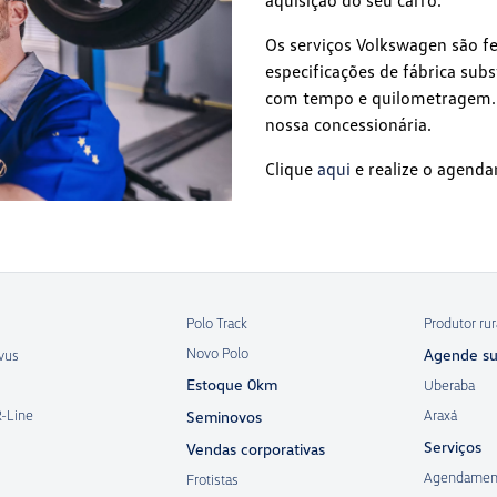
aquisição do seu carro.
Os serviços Volkswagen são fe
especificações de fábrica sub
com tempo e quilometragem. P
nossa concessionária.
Clique
aqui
e realize o agenda
Polo Track
Produtor rur
Novo Polo
Agende su
vus
Estoque 0km
Uberaba
R-Line
Araxá
Seminovos
Serviços
Vendas corporativas
Agendamen
Frotistas