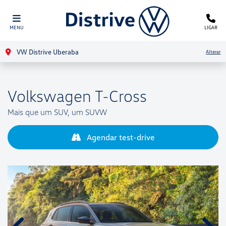
MENU
LIGAR
VW Distrive Uberaba
Alterar
Volkswagen
T-Cross
Mais que um SUV, um SUVW
Agendar test-drive