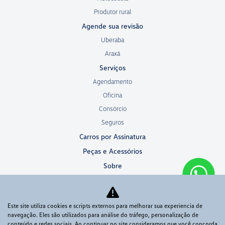
Produtor rural
Agende sua revisão
Uberaba
Araxá
Serviços
Agendamento
Oficina
Consórcio
Seguros
Carros por Assinatura
Peças e Acessórios
Sobre
Quem somos
Fale conosco
Este site utiliza cookies e scripts externos para melhorar sua experiencia de
Trabalhe conosco
navegação. Eles são utilizados para análise do tráfego, personalização de
Política de privacidade
conteúdo e redes sociais. Ao continuar no site consideramos que você concorda