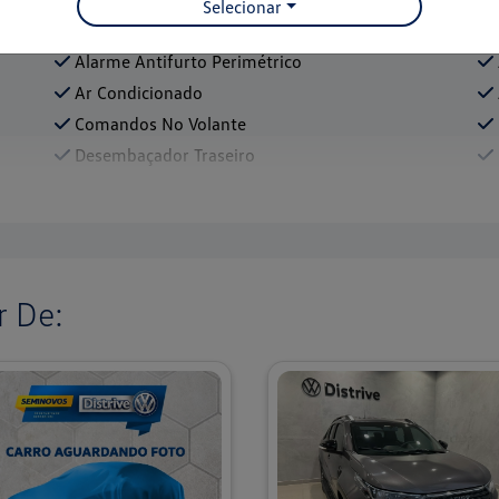
Selecionar
Aceito Troca
Alarme Antifurto Perimétrico
Ar Condicionado
Comandos No Volante
Desembaçador Traseiro
 De: