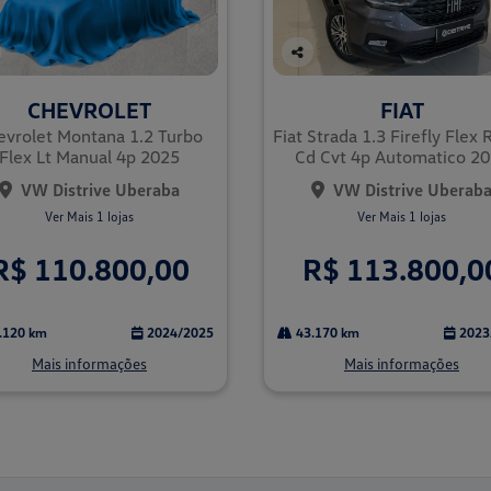
Co
mp
CHEVROLET
FIAT
arti
lhe
evrolet Montana 1.2 Turbo
Fiat Strada 1.3 Firefly Flex
Flex Lt Manual 4p 2025
Cd Cvt 4p Automatico 2
VW Distrive Uberaba
VW Distrive Uberab
Ver Mais 1 lojas
Ver Mais 1 lojas
R$ 110.800,00
R$ 113.800,0
.120 km
2024/2025
43.170 km
2023
Mais informações
Mais informações