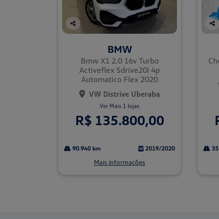
Co
Co
mp
mp
BMW
arti
arti
lhe
lhe
Bmw X1 2.0 16v Turbo
Ch
Activeflex Sdrive20i 4p
Automatico Flex 2020
VW Distrive Uberaba
Ver Mais 1 lojas
R$ 135.800,00
90.940 km
2019/2020
35
Mais informações