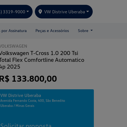
4) 3319-9000
VW Distrive Uberaba
s por Assinatura
Peças e Acessórios
Sobre
VOLKSWAGEN
Volkswagen T-Cross 1.0 200 Tsi
Total Flex Comfortline Automatico
4p 2025
R$ 133.800,00
VW Distrive Uberaba
Avenida Fernando Costa, 400, São Benedito
Uberaba / Minas Gerais
Solicitar proposta