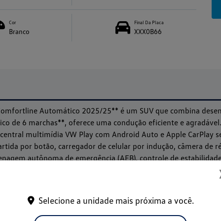
Cor
Final Da Placa
Branco
XXX0B66
x Comfortline Automático 2025/25** é um SUV que combina dese
ico de 6 marchas**, oferece uma condução eficiente e agradável.
l, central multimídia VW Play com Android Auto e Apple CarPlay se
artida por botão, carregador de celular por indução, câmera de r
frenagem autônoma de emergência (AEB), controle de estabilidade 
ais conforto, segurança e tecnologia em todos os trajetos.
Selecione a unidade mais próxima a você.