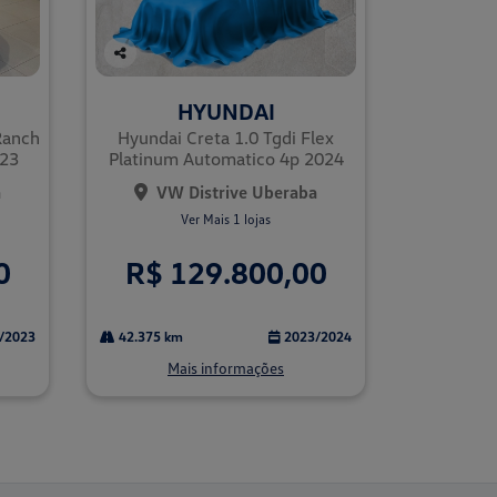
Co
mp
HYUNDAI
arti
lhe
 Ranch
Hyundai Creta 1.0 Tgdi Flex
023
Platinum Automatico 4p 2024
a
VW Distrive Uberaba
Ver Mais 1 lojas
0
R$ 129.800,00
/2023
42.375 km
2023/2024
Mais informações