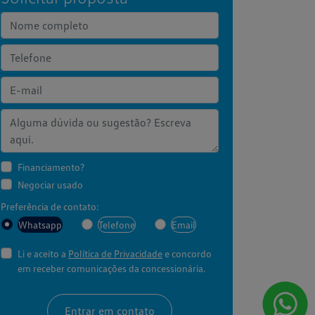
Financiamento?
Negociar usado
Preferência de contato:
Whatsapp
Telefone
Email
Li e aceito a
Política de Privacidade
e concordo
em receber comunicações da concessionária.
Entrar em contato