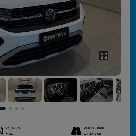
Combustível
Quilometragem
Flex
19.145km