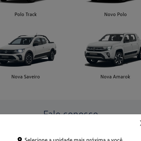
Nova Saveiro
Nova Amarok
Fale conosco
rmações, por favor, preencha o formulário abaixo que entrarem
Selecione a unidade mais próxima a você.