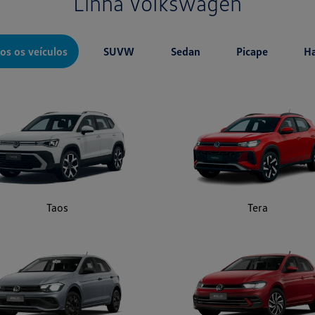
Taos
Tera
Polo Track
Novo Polo