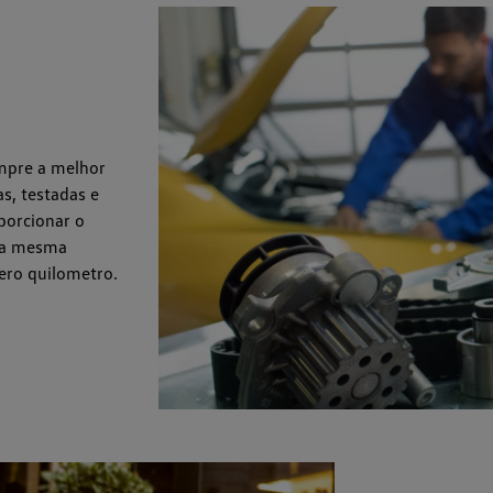
mpre a melhor
s, testadas e
porcionar o
 a mesma
ero quilometro.
Consórc