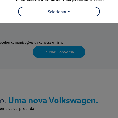
Selecionar
eceber comunicações da concessionária.
Iniciar Conversa
o.
Uma nova Volkswagen.
en e se surpreenda