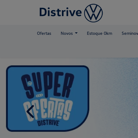
Ofertas
Novos
Estoque 0km
Seminov
templates.template-01.components.carousel.text