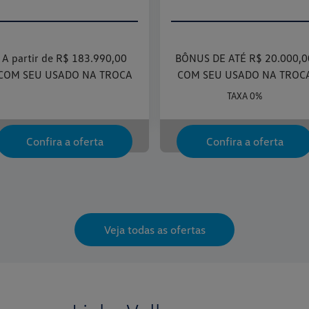
R$ 99.990,00
Isenção de IPI + ICMS
Confira a oferta
Veja todas as ofertas
Linha Volkswagen
os os veículos
SUVW
Sedan
Picape
H