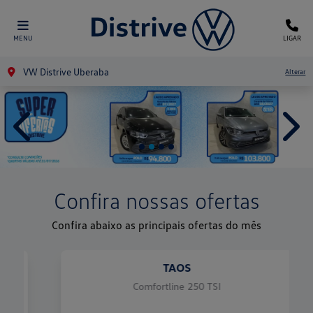
MENU
LIGAR
VW Distrive Uberaba
Alterar
templates.template-01.components.carousel.texts.control
temp
Confira nossas ofertas
Confira abaixo as principais ofertas do mês
TAOS
Comfortline 250 TSI