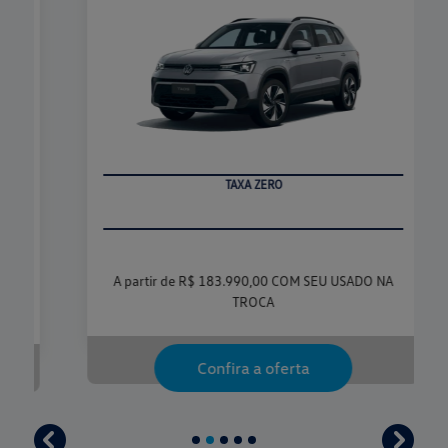
TAXA ZERO
A partir de R$ 183.990,00 COM SEU USADO NA
TROCA
Confira a oferta
templates.template-01.components.carousel.texts.contr
templa