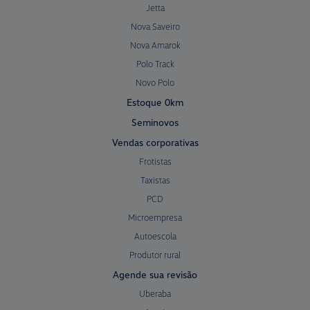
Jetta
Nova Saveiro
Nova Amarok
Polo Track
Novo Polo
Estoque 0km
Seminovos
Vendas corporativas
Frotistas
Taxistas
PCD
Microempresa
Autoescola
Produtor rural
Agende sua revisão
Uberaba
Araxá