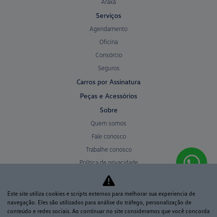
Serviços
Agendamento
Oficina
Consórcio
Seguros
Carros por Assinatura
Peças e Acessórios
Sobre
Quem somos
Fale conosco
Trabalhe conosco
Política de privacidade
Sistema de Informações de Crédito (SCR)
Código de Conduta Assobrav
Este site utiliza cookies e scripts externos para melhorar sua experiencia de
navegação. Eles são utilizados para análise do tráfego, personalização de
conteúdo e redes sociais. Ao continuar no site consideramos que você concorda
No trânsito, enxergar o outro salva vidas.