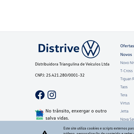
Ofertas
Novos
Novo Ni
Distribuidora Triangulina de Veículos Ltda
T-Cross
CNPJ: 25.421.280/0001-32
Tiguan 
Taos
Tera
Virtus
No trânsito, enxergar o outro
Jetta
salva vidas.
Nova Sa
Este site utiliza cookies e scripts externos p
tráfego, personalização de conteúdo e redes