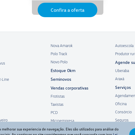
Confira a oferta
Nova Amarok
Autoescola
Polo Track
Produtor rur
Novo Polo
Agende su
vus
Estoque 0km
Uberaba
Araxá
Seminovos
R-Line
Serviços
Vendas corporativas
Agendamen
Frotistas
Oficina
Taxistas
Consórcio
PCD
veiro
Seguros
Microempresa
ara melhorar sua experiencia de navegação. Eles são utilizados para análise do
 sociais. Ao continuar no site consideramos que você concorda com isso
Lei