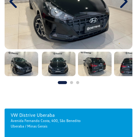
Previous
Next
VW Distrive Uberaba
Avenida Fernando Costa, 400, São Benedito
Uberaba / Minas Gerais