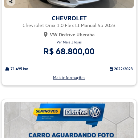
Co
mp
CHEVROLET
arti
lhe
Chevrolet Onix 1.0 Flex Lt Manual 4p 2023
VW Distrive Uberaba
Ver Mais 1 lojas
R$ 68.800,00
71.495 km
2022/2023
Mais informações