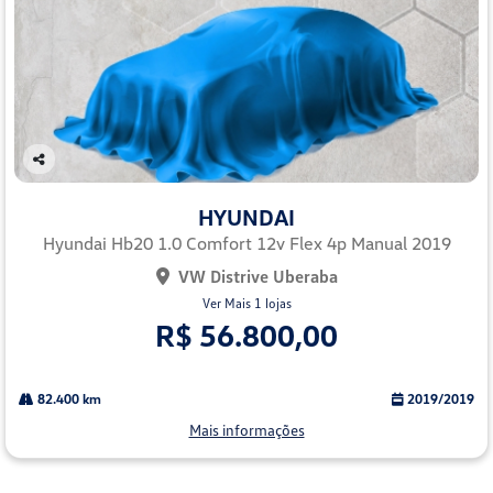
Co
mp
HYUNDAI
arti
lhe
Hyundai Hb20 1.0 Comfort 12v Flex 4p Manual 2019
VW Distrive Uberaba
Ver Mais 1 lojas
R$ 56.800,00
82.400 km
2019/2019
Mais informações