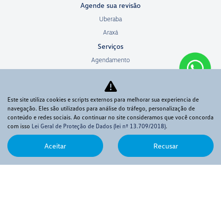
Agende sua revisão
Uberaba
Araxá
Serviços
Agendamento
Oficina
Consórcio
Este site utiliza cookies e scripts externos para melhorar sua experiencia de
Seguros
navegação. Eles são utilizados para análise do tráfego, personalização de
Carros por Assinatura
conteúdo e redes sociais. Ao continuar no site consideramos que você concorda
com isso
Lei Geral de Proteção de Dados (lei nº 13.709/2018)
.
Peças e Acessórios
Sobre
Aceitar
Recusar
Quem somos
Fale conosco
Trabalhe conosco
Política de privacidade
Sistema de Informações de Crédito (SCR)