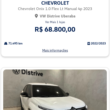
CHEVROLET
arti
lhe
Chevrolet Onix 1.0 Flex Lt Manual 4p 2023
VW Distrive Uberaba
Ver Mais 1 lojas
R$ 68.800,00
71.495 km
2022/2023
Mais informações