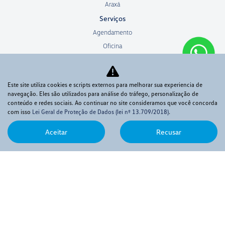
Araxá
Serviços
Agendamento
Oficina
Consórcio
Seguros
Este site utiliza cookies e scripts externos para melhorar sua experiencia de
Carros por Assinatura
navegação. Eles são utilizados para análise do tráfego, personalização de
Peças e Acessórios
conteúdo e redes sociais. Ao continuar no site consideramos que você concorda
com isso
Lei Geral de Proteção de Dados (lei nº 13.709/2018)
.
Sobre
Quem somos
Aceitar
Recusar
Fale conosco
Trabalhe conosco
Política de privacidade
Sistema de Informações de Crédito (SCR)
Código de Conduta Assobrav