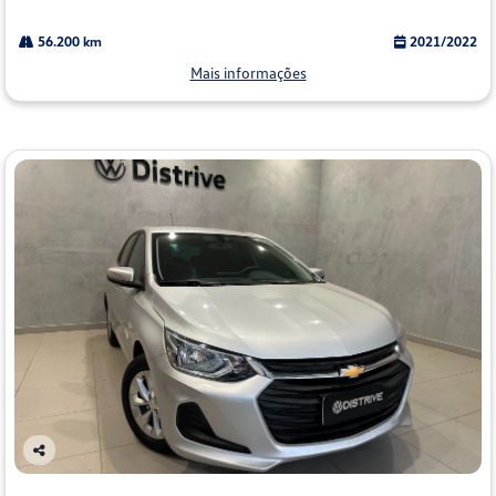
56.200 km
2021/2022
Mais informações
Co
mp