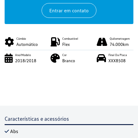
Entrar em contato
Câmbio
Combustível
Quilometragem
Automático
Flex
74.000km
Ano/Modelo
Cor
Final Da Placa
2018/2018
Branco
XXX8508
Características e acessórios
Abs