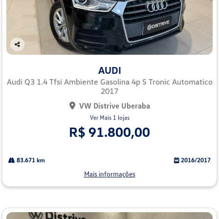
Co
mp
AUDI
arti
lhe
Audi Q3 1.4 Tfsi Ambiente Gasolina 4p S Tronic Automatico
2017
VW Distrive Uberaba
Ver Mais 1 lojas
R$ 91.800,00
83.671 km
2016/2017
Mais informações