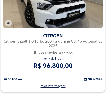
Co
mp
CITROEN
arti
lhe
Citroen Basalt 1.0 Turbo 200 Flex Shine Cvt 4p Automatico
2025
VW Distrive Uberaba
Ver Mais 1 lojas
R$ 96.800,00
33.000 km
2025/2025
Mais informações