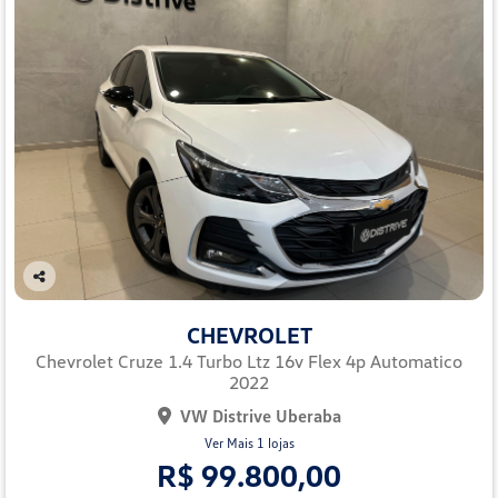
Co
mp
CHEVROLET
arti
lhe
Chevrolet Cruze 1.4 Turbo Ltz 16v Flex 4p Automatico
2022
VW Distrive Uberaba
Ver Mais 1 lojas
R$ 99.800,00