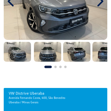
Previous
Next
VW Distrive Uberaba
Avenida Fernando Costa, 400, São Benedito
Uberaba / Minas Gerais