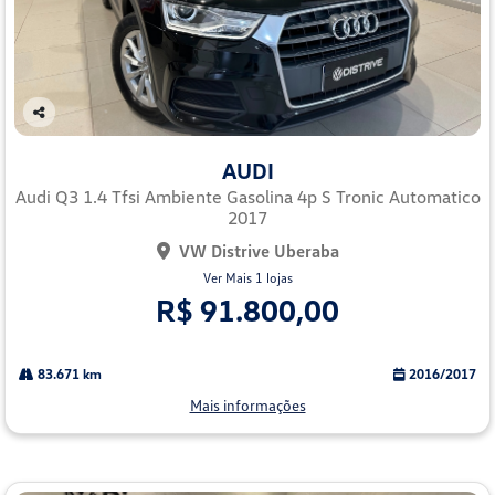
Co
mp
AUDI
arti
lhe
Audi Q3 1.4 Tfsi Ambiente Gasolina 4p S Tronic Automatico
2017
VW Distrive Uberaba
Ver Mais 1 lojas
R$ 91.800,00
83.671 km
2016/2017
Mais informações