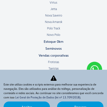
Virtus
Jetta
Nova Saveiro
Nova Amarok
Polo Track
Novo Polo
Estoque 0km
Seminovos
Vendas corporativas
Frotistas
Taxistas
PCD
Microempresa
Este site utiliza cookies e scripts externos para melhorar sua experiencia de
Autoescola
navegação. Eles são utilizados para análise do tráfego, personalização de
conteúdo e redes sociais. Ao continuar no site consideramos que você concorda
Produtor rural
com isso
Lei Geral de Proteção de Dados (lei nº 13.709/2018)
.
Agende sua revisão
Aceitar
Recusar