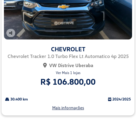
Co
mp
CHEVROLET
arti
lhe
Chevrolet Tracker 1.0 Turbo Flex Lt Automatico 4p 2025
VW Distrive Uberaba
Ver Mais 1 lojas
R$ 106.800,00
30.400 km
2024/2025
Mais informações