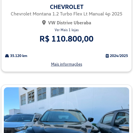
mp
CHEVROLET
arti
lhe
Chevrolet Montana 1.2 Turbo Flex Lt Manual 4p 2025
VW Distrive Uberaba
Ver Mais 1 lojas
R$ 110.800,00
35.120 km
2024/2025
Mais informações