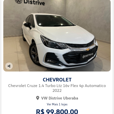
Co
mp
CHEVROLET
arti
lhe
Chevrolet Cruze 1.4 Turbo Ltz 16v Flex 4p Automatico
2022
VW Distrive Uberaba
Ver Mais 1 lojas
R$ 99.800,00