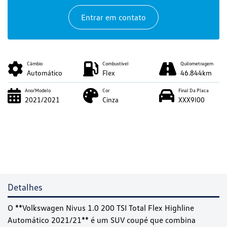
Entrar em contato
Câmbio
Combustível
Quilometragem
Automático
Flex
46.844km
Ano/Modelo
Cor
Final Da Placa
2021/2021
Cinza
XXX9I00
Detalhes
O **Volkswagen Nivus 1.0 200 TSI Total Flex Highline
Automático 2021/21** é um SUV coupé que combina