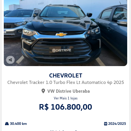
Co
mp
CHEVROLET
arti
lhe
Chevrolet Tracker 1.0 Turbo Flex Lt Automatico 4p 2025
VW Distrive Uberaba
Ver Mais 1 lojas
R$ 106.800,00
30.400 km
2024/2025