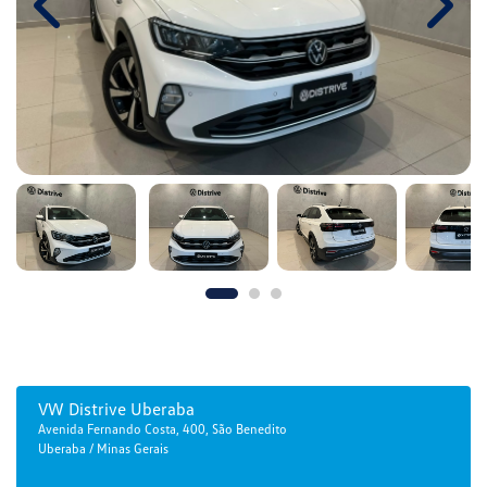
Previous
Next
VW Distrive Uberaba
Avenida Fernando Costa, 400, São Benedito
Uberaba / Minas Gerais