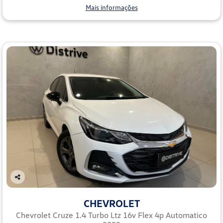
Mais informações
Co
mp
CHEVROLET
arti
lhe
Chevrolet Cruze 1.4 Turbo Ltz 16v Flex 4p Automatico