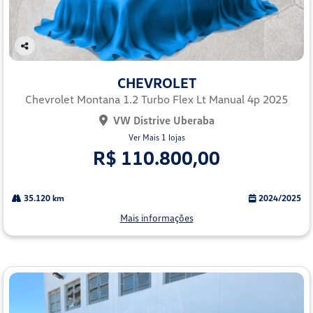
Co
mp
CHEVROLET
arti
lhe
Chevrolet Montana 1.2 Turbo Flex Lt Manual 4p 2025
VW Distrive Uberaba
Ver Mais 1 lojas
R$ 110.800,00
35.120 km
2024/2025
Mais informações