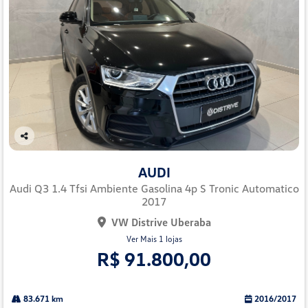
Co
mp
AUDI
arti
lhe
Audi Q3 1.4 Tfsi Ambiente Gasolina 4p S Tronic Automatico
2017
VW Distrive Uberaba
Ver Mais 1 lojas
R$ 91.800,00
83.671 km
2016/2017