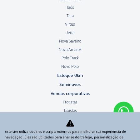
Taos
Tera
Virtus
Jetta
Nova Saveiro
Nova Amarok
Polo Track
Novo Polo
Estoque 0km
Seminovos
Vendas corporativas
Frotistas
Taxistas
PCD
Microempresa
Este site utiliza cookies e scripts externos para melhorar sua experiencia de
Autoescola
navegação. Eles são utilizados para análise do tráfego, personalização de