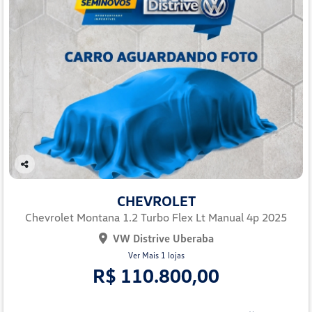
Co
mp
CHEVROLET
arti
lhe
Chevrolet Montana 1.2 Turbo Flex Lt Manual 4p 2025
VW Distrive Uberaba
Ver Mais 1 lojas
R$ 110.800,00