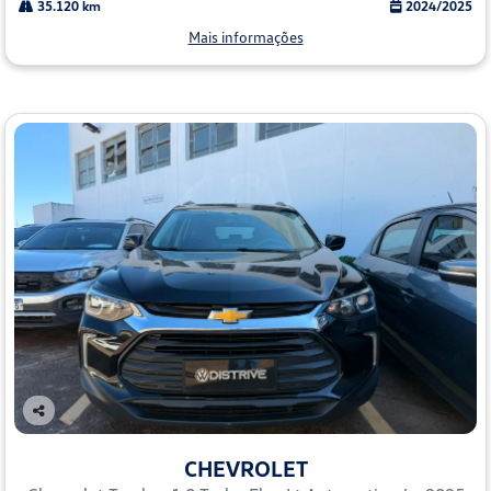
35.120 km
2024/2025
Mais informações
Co
mp
CHEVROLET
arti
lhe