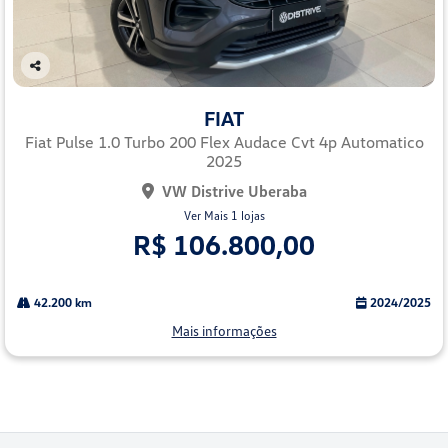
Co
mp
FIAT
arti
lhe
Fiat Pulse 1.0 Turbo 200 Flex Audace Cvt 4p Automatico
2025
VW Distrive Uberaba
Ver Mais 1 lojas
R$ 106.800,00
42.200 km
2024/2025
Mais informações