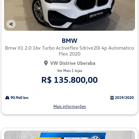
Co
mp
BMW
arti
lhe
Bmw X1 2.0 16v Turbo Activeflex Sdrive20i 4p Automatico
Flex 2020
VW Distrive Uberaba
Ver Mais 1 lojas
R$ 135.800,00
90.940 km
2019/2020
Mais informações