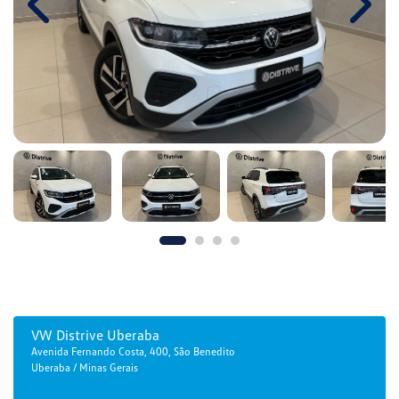
Previous
Next
VW Distrive Uberaba
Avenida Fernando Costa, 400, São Benedito
Uberaba / Minas Gerais