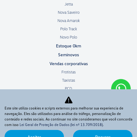
Jetta
Nova Saveiro
Nova Amarok
Polo Track
Novo Polo
Estoque 0km
Seminovos
Vendas corporativas
Frotistas
Taxistas
PCD
Microempresa
Autoescola
Este site utiliza cookies e scripts externos para melhorar sua experiencia de
Produtor rural
navegação. Eles são utilizados para análise do tráfego, personalização de
conteúdo e redes sociais. Ao continuar no site consideramos que você concorda
Agende sua revisão
com isso
Lei Geral de Proteção de Dados (lei nº 13.709/2018)
.
Uberaba
Aceitar
Recusar