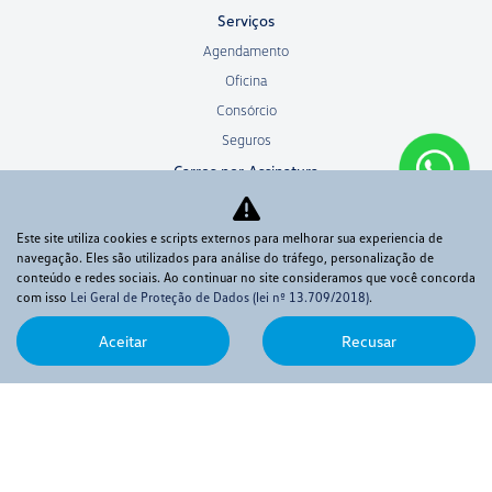
Serviços
Agendamento
Oficina
Consórcio
Seguros
Carros por Assinatura
Peças e Acessórios
Sobre
Este site utiliza cookies e scripts externos para melhorar sua experiencia de
navegação. Eles são utilizados para análise do tráfego, personalização de
Quem somos
conteúdo e redes sociais. Ao continuar no site consideramos que você concorda
Fale conosco
com isso
Lei Geral de Proteção de Dados (lei nº 13.709/2018)
.
Trabalhe conosco
Aceitar
Recusar
Política de privacidade
Sistema de Informações de Crédito (SCR)
Código de Conduta Assobrav
No trânsito, enxergar o outro salva vidas.